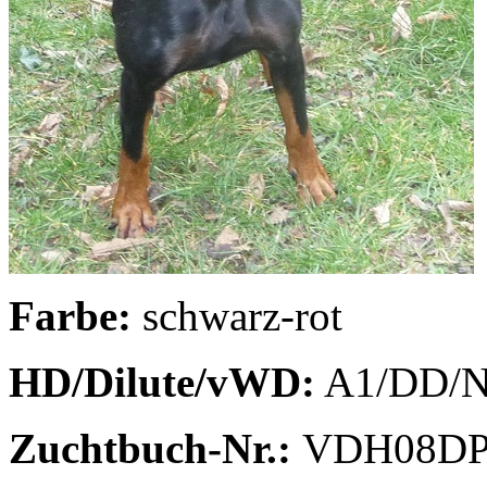
Farbe:
schwarz-rot
HD/Dilute/vWD:
A1/DD/
Zuchtbuch-Nr.:
VDH08DP