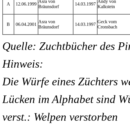
Asra von
Andy von
A
12.06.1999
14.03.1997
Bräunsdorf
Kalkstein
Asra von
Geck vom
B
06.04.2001
14.03.1997
Bräunsdorf
Cronsbach
Quelle: Zuchtbücher des Pi
Hinweis:
Die Würfe eines Züchters we
Lücken im Alphabet sind W
verst.: Welpen verstorben