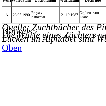
Wurf
Wurfdatum
Zuchthündin
Wurfdatum
Deckrüde
Freya vom
Orpheus von
A
28.07.1990
21.10.1987
Klinketal
Diana
Quelle: Zuchtbücher des Pi
Hinweis:
Die Würfe eines Züchters we
Lücken im Alphabet sind W
Oben