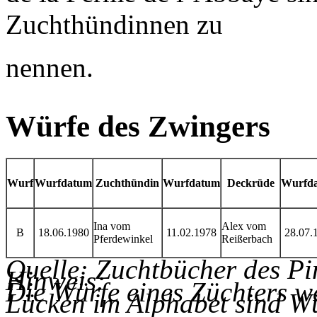
Zuchthündinnen zu
nennen.
Würfe des Zwingers
Wurf
Wurfdatum
Zuchthündin
Wurfdatum
Deckrüde
Wurfd
Ina vom
Alex vom
B
18.06.1980
11.02.1978
28.07.
Pferdewinkel
Reißerbach
Quelle: Zuchtbücher des Pi
Hinweis:
Die Würfe eines Züchters we
Lücken im Alphabet sind W