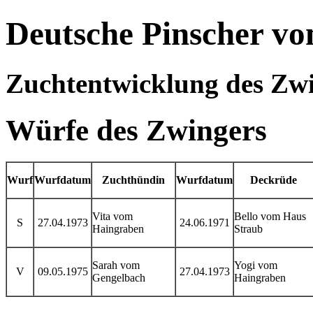
Deutsche Pinscher v
Zuchtentwicklung des Zw
Würfe des Zwingers
Wurf
Wurfdatum
Zuchthündin
Wurfdatum
Deckrüde
Vita vom
Bello vom Haus
S
27.04.1973
24.06.1971
Haingraben
Straub
Sarah vom
Yogi vom
V
09.05.1975
27.04.1973
Gengelbach
Haingraben