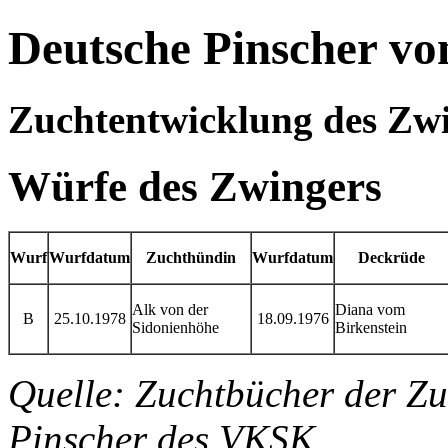
Deutsche Pinscher vo
Zuchtentwicklung des Zwi
Würfe des Zwingers
Wurf
Wurfdatum
Zuchthündin
Wurfdatum
Deckrüde
Alk von der
Diana vom
B
25.10.1978
18.09.1976
Sidonienhöhe
Birkenstein
Quelle: Zuchtbücher der Z
Pinscher des VKSK