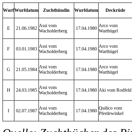
Wurf
Wurfdatum
Zuchthündin
Wurfdatum
Deckrüde
Assi vom
Arco vom
E
21.06.1982
17.04.1980
Wacholderberg
Warthügel
Assi vom
Arco vom
F
03.01.1983
17.04.1980
Wacholderberg
Warthügel
Assi vom
Arco vom
G
21.05.1984
17.04.1980
Wacholderberg
Warthügel
Assi vom
H
24.03.1985
17.04.1980
Aki vom Rodfeld
Wacholderberg
Assi vom
Quilico vom
I
02.07.1987
17.04.1980
Wacholderberg
Pferdewinkel