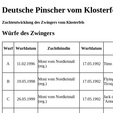
Deutsche Pinscher vom Klosterf
Zuchtentwicklung des Zwingers vom Klosterfels
Würfe des Zwingers
Wurf
Wurfdatum
Zuchthündin
Wurfdatum
Moni vom Nordkristall
A
11.02.1996
17.05.1992
Timo
(reg.)
Moni vom Nordkristall
Flyin
B
19.05.1998
17.05.1992
(reg.)
Ticoq
Moni vom Nordkristall
Jack d
C
26.05.1999
17.05.1992
(reg.)
´Armo