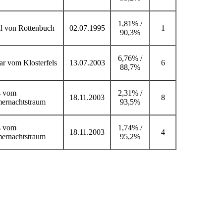
1,81% /
l von Rottenbuch
02.07.1995
1
90,3%
6,76% /
r vom Klosterfels
13.07.2003
6
88,7%
s vom
2,31% /
18.11.2003
8
ernachtstraum
93,5%
s vom
1,74% /
18.11.2003
4
ernachtstraum
95,2%