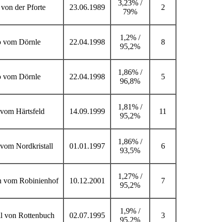
3,23% /
 von der Pforte
23.06.1989
2
79%
1,2% /
o vom Dörnle
22.04.1998
8
95,2%
1,86% /
o vom Dörnle
22.04.1998
5
96,8%
1,81% /
vom Härtsfeld
14.09.1999
11
95,2%
1,86% /
vom Nordkristall
01.01.1997
6
93,5%
1,27% /
 vom Robinienhof
10.12.2001
7
95,2%
1,9% /
l von Rottenbuch
02.07.1995
3
95,2%