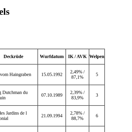
els
Deckrüde
Wurfdatum
IK / AVK
Welpen
2,49% /
 vom Haingraben
15.05.1992
5
87,1%
g Dutchman du
2,39% /
07.10.1989
3
uin
83,9%
es Jardins de l
2,78% /
21.09.1994
6
nial
88,7%