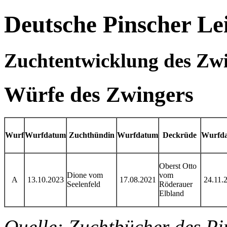
Deutsche Pinscher Le
Zuchtentwicklung des Zwi
Würfe des Zwingers
Wurf
Wurfdatum
Zuchthündin
Wurfdatum
Deckrüde
Wurfd
Oberst Otto
Dione vom
vom
A
13.10.2023
17.08.2021
24.11.
Seelenfeld
Röderauer
Elbland
Quelle: Zuchtbücher des Pi