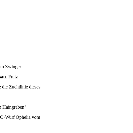
 im Zwinger
sau
. Fratz
ie Zuchtlinie dieses
m Haingraben"
m O-Wurf Ophelia vom