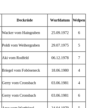
Deckrüde
Wurfdatum
Welpen
Wacker vom Haingraben
25.09.1972
6
Poldi vom Weihergraben
29.07.1975
5
Aki vom Rodfeld
06.12.1978
7
Briegel vom Foböseneck
18.06.1980
4
Gerry vom Cronsbach
03.06.1981
4
Gerry vom Cronsbach
03.06.1981
6
Arco vom Warthügel
24.04.1979
5