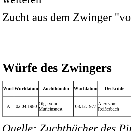
Zucht aus dem Zwinger "vom
Würfe des Zwingers
Wurf
Wurfdatum
Zuchthündin
Wurfdatum
Deckrüde
Olga vom
Alex vom
A
02.04.1980
08.12.1977
Murleinsnest
Reißerbach
Quelle: Zuchtbücher des Pi